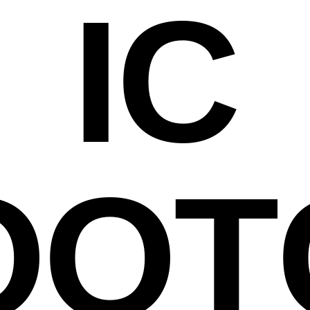
IC
OOT